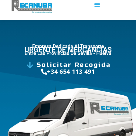
Empresa Dedicada Al Transporte
URGENTE DE MERCANCÍAS
Entre Las Provincias De Sevilla - Huelva
Solicitar Recogida
+34 654 113 491